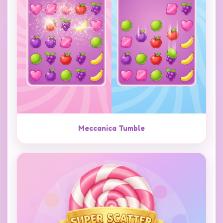
Meccanica Tumble