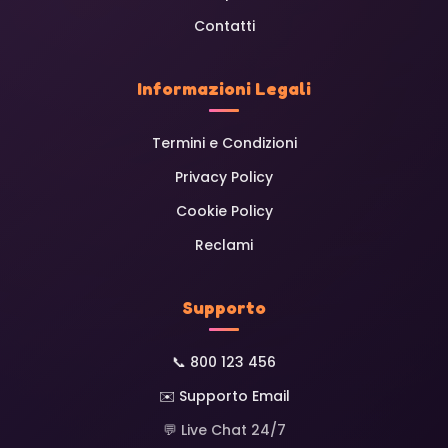
Contatti
Informazioni Legali
Termini e Condizioni
Privacy Policy
Cookie Policy
Reclami
Supporto
📞 800 123 456
✉️ Supporto Email
💬 Live Chat 24/7