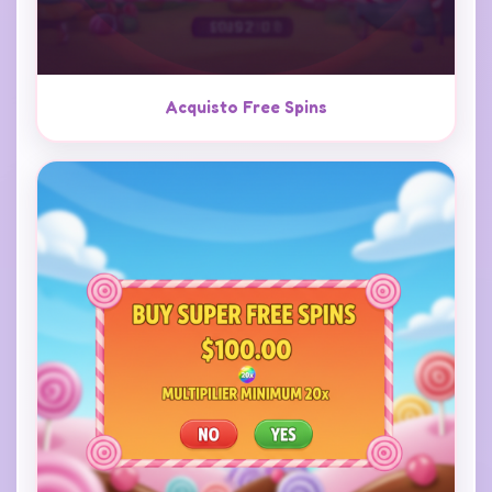
Acquisto Free Spins