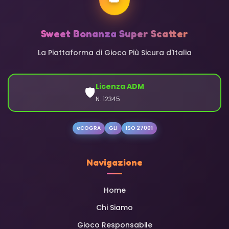
Sweet Bonanza Super Scatter
La Piattaforma di Gioco Più Sicura d'Italia
Licenza ADM
🛡️
N. 12345
eCOGRA
GLI
ISO 27001
Navigazione
Home
Chi Siamo
Gioco Responsabile