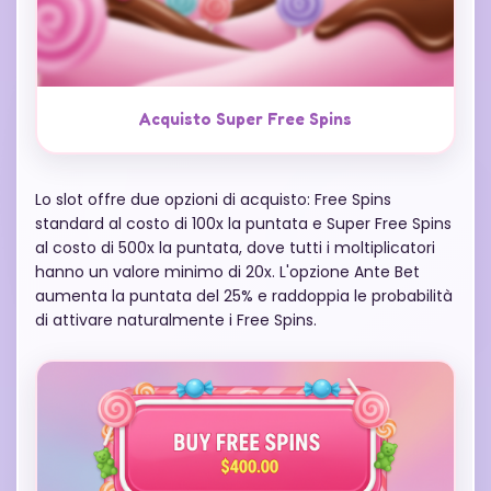
Acquisto Super Free Spins
Lo slot offre due opzioni di acquisto: Free Spins
standard al costo di 100x la puntata e Super Free Spins
al costo di 500x la puntata, dove tutti i moltiplicatori
hanno un valore minimo di 20x. L'opzione Ante Bet
aumenta la puntata del 25% e raddoppia le probabilità
di attivare naturalmente i Free Spins.