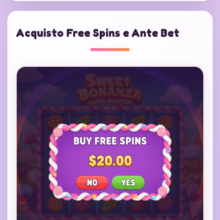
Acquisto Free Spins e Ante Bet