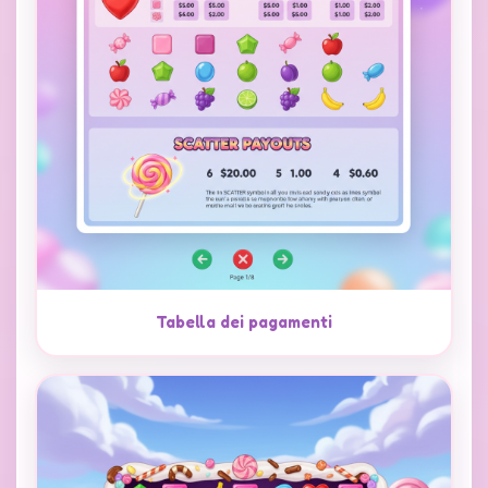
Tabella dei pagamenti