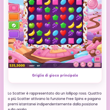
Griglia di gioco principale
Lo Scatter è rappresentato da un lollipop rosa. Quattro
o più Scatter attivano la funzione Free Spins e pagano
premi istantanei indipendentemente dalla posizione
sulla griglia.