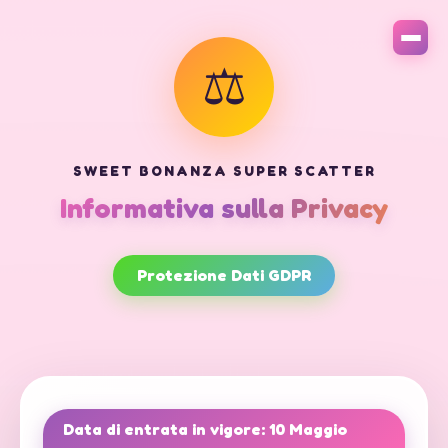
SWEET BONANZA SUPER SCATTER
Informativa sulla Privacy
Protezione Dati GDPR
Data di entrata in vigore: 10 Maggio