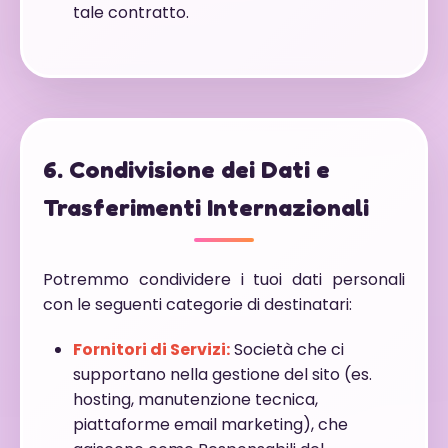
tale contratto.
6. Condivisione dei Dati e
Trasferimenti Internazionali
Potremmo condividere i tuoi dati personali
con le seguenti categorie di destinatari:
Fornitori di Servizi:
Società che ci
supportano nella gestione del sito (es.
hosting, manutenzione tecnica,
piattaforme email marketing), che