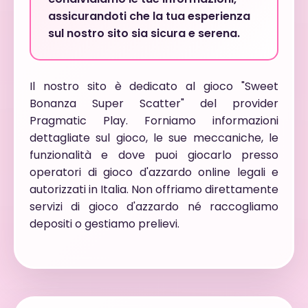
assicurandoti che la tua esperienza
sul nostro sito sia sicura e serena.
Il nostro sito è dedicato al gioco "Sweet
Bonanza Super Scatter" del provider
Pragmatic Play. Forniamo informazioni
dettagliate sul gioco, le sue meccaniche, le
funzionalità e dove puoi giocarlo presso
operatori di gioco d'azzardo online legali e
autorizzati in Italia. Non offriamo direttamente
servizi di gioco d'azzardo né raccogliamo
depositi o gestiamo prelievi.