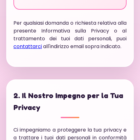
Per qualsiasi domanda o richiesta relativa alla
presente Informativa sulla Privacy o al
trattamento dei tuoi dati personali, puoi
contattarci
all'indirizzo email sopra indicato.
2. Il Nostro Impegno per la Tua
Privacy
Ci impegniamo a proteggere la tua privacy e
a trattare i tuoi dati personali in conformità