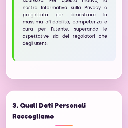
sicurezza. Per questo motivo, la
nostra Informativa sulla Privacy è
progettata per dimostrare la
massima affidabilità, competenza e
cura per l'utente, superando le
aspettative sia dei regolatori che
degli utenti.
3. Quali Dati Personali
Raccogliamo