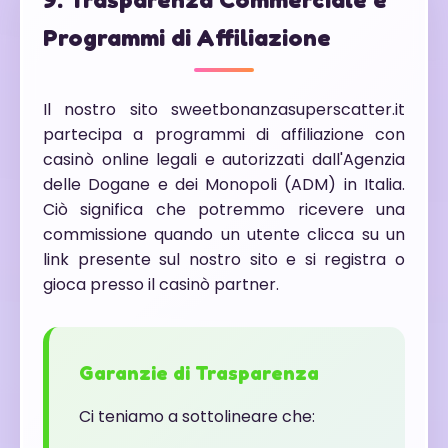
Programmi di Affiliazione
Il nostro sito sweetbonanzasuperscatter.it
partecipa a programmi di affiliazione con
casinò online legali e autorizzati dall'Agenzia
delle Dogane e dei Monopoli (ADM) in Italia.
Ciò significa che potremmo ricevere una
commissione quando un utente clicca su un
link presente sul nostro sito e si registra o
gioca presso il casinò partner.
Garanzie di Trasparenza
Ci teniamo a sottolineare che: