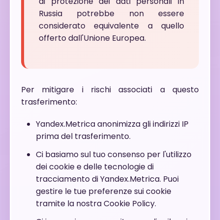
di protezione dei dati personali in
Russia potrebbe non essere
considerato equivalente a quello
offerto dall'Unione Europea.
Per mitigare i rischi associati a questo
trasferimento:
Yandex.Metrica anonimizza gli indirizzi IP
prima del trasferimento.
Ci basiamo sul tuo consenso per l'utilizzo
dei cookie e delle tecnologie di
tracciamento di Yandex.Metrica. Puoi
gestire le tue preferenze sui cookie
tramite la nostra Cookie Policy.