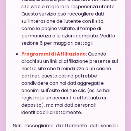
sito web e migliorare l'esperienza utente.
Questo servizio può raccogliere dati
sull'interazione dell'utente con il sito,
come le pagine visitate, il tempo di
permanenza e le azioni compiute. Vedi la
sezione 6 per maggiori dettagli.
Programmi di Affiliazione:
Quando
clicchi su un link di affiliazione presente sul
nostro sito che ti reindirizza a un casinò
partner, questo casinò potrebbe
condividere con noi dati aggregati e
anonimi sull'esito del tuo clic (es. se hai
registrato un account o effettuato un
deposito), ma mai dati personali
identificabili direttamente.
Non raccogliamo direttamente dati sensibili