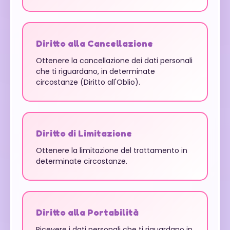
Diritto alla Cancellazione
Ottenere la cancellazione dei dati personali
che ti riguardano, in determinate
circostanze (Diritto all'Oblio).
Diritto di Limitazione
Ottenere la limitazione del trattamento in
determinate circostanze.
Diritto alla Portabilità
Ricevere i dati personali che ti riguardano in