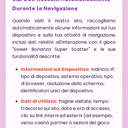
Durante la Navigazione
Quando visiti il nostro sito, raccogliamo
automaticamente alcune informazioni sul tuo
dispositivo e sulla tua attività di navigazione,
inclusi dati relativi all'interazione con il gioco
"Sweet Bonanza Super Scatter" e le sue
funzionalità descritte:
Informazioni sul Dispositivo:
Indirizzo IP,
tipo di dispositivo, sistema operativo, tipo
di browser, risoluzione dello schermo,
identificatori unici del dispositivo.
Dati di Utilizzo:
Pagine visitate, tempo
trascorso sul sito, data e ora di accesso,
clic su link interni ed esterni (ad esempio,
verso casinò partner o sezioni del gioco