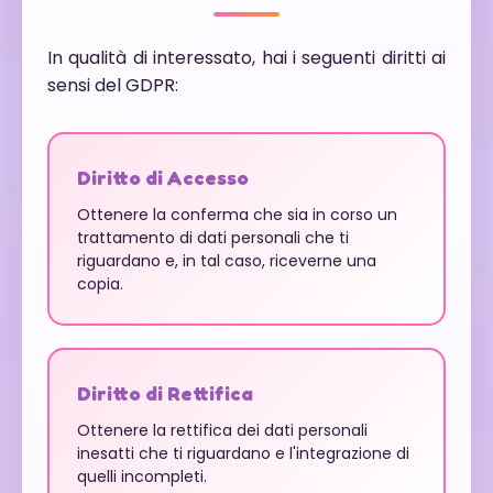
In qualità di interessato, hai i seguenti diritti ai
sensi del GDPR:
Diritto di Accesso
Ottenere la conferma che sia in corso un
trattamento di dati personali che ti
riguardano e, in tal caso, riceverne una
copia.
Diritto di Rettifica
Ottenere la rettifica dei dati personali
inesatti che ti riguardano e l'integrazione di
quelli incompleti.