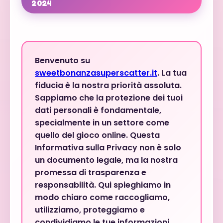
2024
Benvenuto su
sweetbonanzasuperscatter.it
. La tua
fiducia è la nostra priorità assoluta.
Sappiamo che la protezione dei tuoi
dati personali è fondamentale,
specialmente in un settore come
quello del gioco online. Questa
Informativa sulla Privacy non è solo
un documento legale, ma la nostra
promessa di trasparenza e
responsabilità. Qui spieghiamo in
modo chiaro come raccogliamo,
utilizziamo, proteggiamo e
condividiamo le tue informazioni,